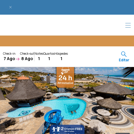
Check-in
Check-out
Noites
Quartos
Hóspedes
7 Ago
8 Ago
1
1
1
Editar